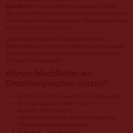
MuchBetter
– ist eine effiziente, vielseitige Zahlungs-
App, die durch Next-Gen-Sicherheitsfunktionen geschützt
wird. Sie erleichtert kostengünstige Transaktionen auf und
aus Ihrem Online-Casino-Konto.
Es sind keine Passwörter, Zwischenschritte oder
Bankkontodaten erforderlich. Sobald Sie ein kostenloses
Konto eingerichtet haben, werden Transaktionen direkt
auf Ihrem Telefon validiert.
Warum MuchBetter als
Einzahlungsoption nutzen?
Mehrere Auszeichnungen als beste Zahlungs-App
Konto gekoppelt mit Ihrem Telefon
Gesichert durch Touch-ID
Transaktionen bestätigt durch ein einzigartiges
Transaktionsüberprüfungssystem
Daten in der Cloud geschützt