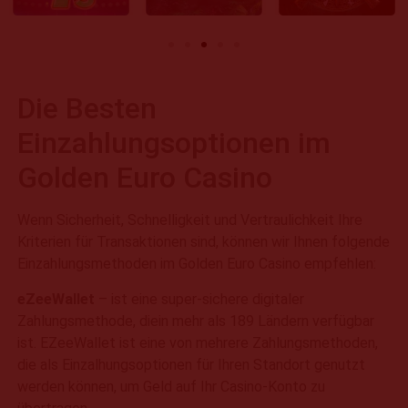
Die Besten
Einzahlungsoptionen im
Golden Euro Casino
Wenn Sicherheit, Schnelligkeit und Vertraulichkeit Ihre
Kriterien für Transaktionen sind, können wir Ihnen folgende
Einzahlungsmethoden im Golden Euro Casino empfehlen:
eZeeWallet
– ist eine super-sichere digitaler
Zahlungsmethode, diein mehr als 189 Ländern verfügbar
ist. EZeeWallet ist eine von mehrere Zahlungsmethoden,
die als Einzalhungsoptionen für Ihren Standort genutzt
werden können, um Geld auf Ihr Casino-Konto zu