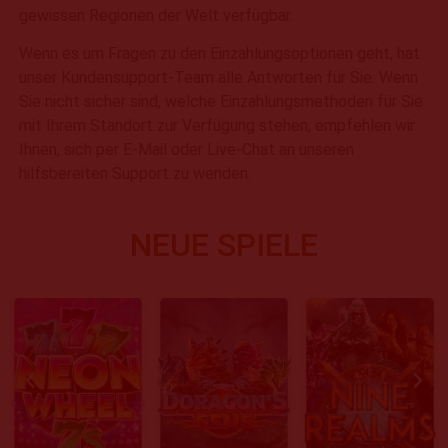
gewissen Regionen der Welt verfügbar.
Wenn es um Fragen zu den Einzahlungsoptionen geht, hat
unser Kundensupport-Team alle Antworten für Sie. Wenn
Sie nicht sicher sind, welche Einzahlungsmethoden für Sie
mit Ihrem Standort zur Verfügung stehen, empfehlen wir
Ihnen, sich per E-Mail oder Live-Chat an unseren
hilfsbereiten Support zu wenden.
NEUE SPIELE