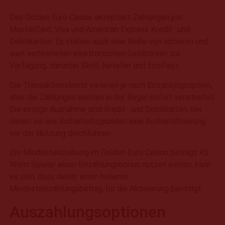
Das Golden Euro Casino akzeptiert Zahlungen per
MasterCard, Visa und American Express Kredit- und
Debitkarten. Es stehen auch eine Reihe von sicheren und
weit verbreiteten elektronischen Geldbörsen zur
Verfügung, darunter Skrill, Neteller und EcoPayz.
Die Transaktionslimits variieren je nach Einzahlungsoption,
aber die Zahlungen werden in der Regel sofort verarbeitet.
Die einzige Ausnahme sind Kredit- und Debitkarten, bei
denen wir aus Sicherheitsgründen eine Authentifizierung
vor der Nutzung durchführen.
Die Mindesteinzalhung im Golden Euro Casino beträgt €5.
Wenn Spieler einen Einzahlungsbonus nutzen wollen, kann
es sein, dass dieser einen höheren
Mindesteinzahlungsbetrag für die Aktivierung benötigt.
Auszahlungsoptionen