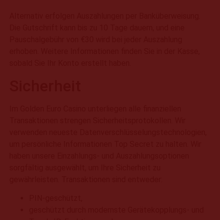
Alternativ erfolgen Auszahlungen per Banküberweisung.
Die Gutschrift kann bis zu 10 Tage dauern, und eine
Pauschalgebühr von €30 wird bei jeder Auszahlung
erhoben. Weitere Informationen finden Sie in der Kasse,
sobald Sie Ihr Konto erstellt haben.
Sicherheit
Im Golden Euro Casino unterliegen alle finanziellen
Transaktionen strengen Sicherheitsprotokollen. Wir
verwenden neueste Datenverschlüsselungstechnologien,
um persönliche Informationen Top Secret zu halten. Wir
haben unsere Einzahlungs- und Auszahlungsoptionen
sorgfältig ausgewählt, um Ihre Sicherheit zu
gewährleisten. Transaktionen sind entweder:
PIN-geschützt,
geschützt durch modernste Gerätekopplungs- und