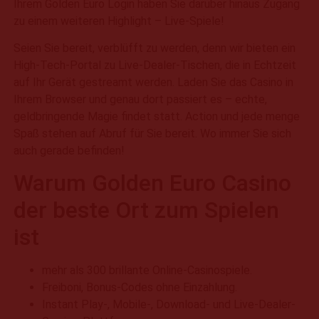
Ihrem Golden Euro Login haben Sie darüber hinaus Zugang
zu einem weiteren Highlight – Live-Spiele!
Seien Sie bereit, verblüfft zu werden, denn wir bieten ein
High-Tech-Portal zu Live-Dealer-Tischen, die in Echtzeit
auf Ihr Gerät gestreamt werden. Laden Sie das Casino in
Ihrem Browser und genau dort passiert es – echte,
geldbringende Magie findet statt. Action und jede menge
Spaß stehen auf Abruf für Sie bereit. Wo immer Sie sich
auch gerade befinden!
Warum Golden Euro Casino
der beste Ort zum Spielen
ist
mehr als 300 brillante Online-Casinospiele.
Freiboni, Bonus-Codes ohne Einzahlung.
Instant Play-, Mobile-, Download- und Live-Dealer-