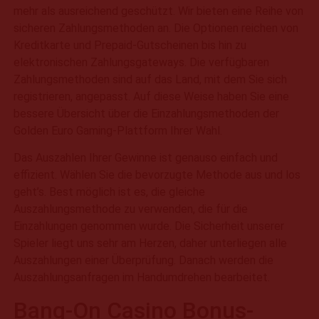
mehr als ausreichend geschützt. Wir bieten eine Reihe von
sicheren Zahlungsmethoden an. Die Optionen reichen von
Kreditkarte und Prepaid-Gutscheinen bis hin zu
elektronischen Zahlungsgateways. Die verfügbaren
Zahlungsmethoden sind auf das Land, mit dem Sie sich
registrieren, angepasst. Auf diese Weise haben Sie eine
bessere Übersicht über die Einzahlungsmethoden der
Golden Euro Gaming-Plattform Ihrer Wahl.
Das Auszahlen Ihrer Gewinne ist genauso einfach und
effizient. Wählen Sie die bevorzugte Methode aus und los
geht’s. Best möglich ist es, die gleiche
Auszahlungsmethode zu verwenden, die für die
Einzahlungen genommen wurde. Die Sicherheit unserer
Spieler liegt uns sehr am Herzen, daher unterliegen alle
Auszahlungen einer Überprüfung. Danach werden die
Auszahlungsanfragen im Handumdrehen bearbeitet.
Bang-On Casino Bonus-