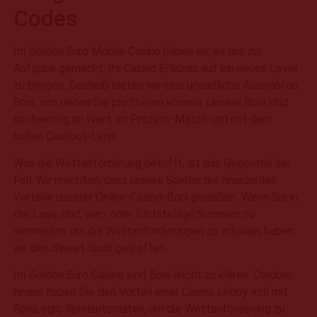
Codes
Im Golden Euro Mobile Casino haben wir es uns zur
Aufgabe gemacht, Ihr Casino Erlebnis auf ein neues Level
zu bringen. Deshalb bieten wir eine unendliche Auswahl an
Boni, von denen Sie profitieren können. Unsere Boni sind
hochwertig im Wert, im Prozent-Match und mit dem
hohen Cashout-Limit.
Was die Wettanforderung betrifft, ist das Gegenteil der
Fall. Wir möchten, dass unsere Spieler die finanziellen
Vorteile unserer Online-Casino-Boni genießen. Wenn Sie in
der Lage sind, vier- oder fünfstellige Summen zu
vermeiden, um die Wettanforderungen zu erfüllen, haben
wir den Sweet Spot getroffen.
Im Golden Euro Casino sind Boni leicht zu klären. Darüber
hinaus haben Sie den Vorteil einer Casino Lobby voll mit
SpinLogic Spielautomaten, um die Wettanforderung zu