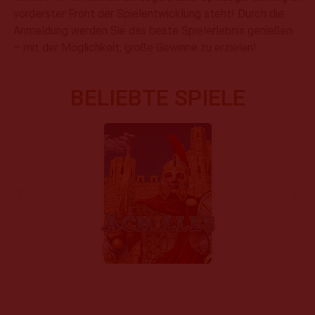
vorderster Front der Spielentwicklung steht! Durch die
Anmeldung werden Sie das beste Spielerlebnis genießen
– mit der Möglichkeit, große Gewinne zu erzielen!
BELIEBTE SPIELE