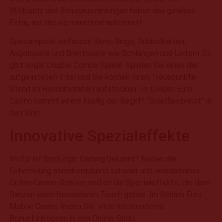
Wildcards und Bonusauszahlungen haben das gewisse
Extra, auf das es manchmal ankommt!
Spezialspiele umfassen Keno, Bingo, Rubbelkarten,
Angelspiele und Brettspiele wie Schlangen und Leitern. Es
gibt sogar Double Comps-Spiele. Spielen Sie eines der
aufgelisteten Titel und Sie können Ihren Treuepunkte-
Stand im Handumdrehen aufstocken. Im Golden Euro
Casino kommt einem häufig der Begriff “Spielflexibilität” in
den Sinn!
Innovative Spezialeffekte
Wofür ist SpinLogic Gaming bekannt? Neben der
Entwicklung atemberaubend schöner und wunderbaren
Online-Casino-Spielen sind es die Spezialeffekte, die dem
Ganzen einen besonderen Touch geben. Im Golden Euro
Mobile Casino finden Sie viele hochmoderne
Bonusfunktionen in den Online-Slots.