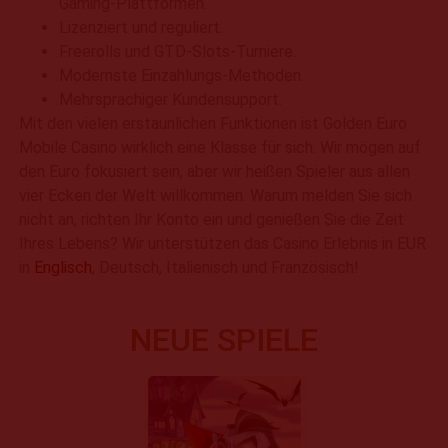
Gaming-Plattformen.
Lizenziert und reguliert.
Freerolls und GTD-Slots-Turniere.
Modernste Einzahlungs-Methoden.
Mehrsprachiger Kundensupport.
Mit den vielen erstaunlichen Funktionen ist Golden Euro
Mobile Casino wirklich eine Klasse für sich. Wir mögen auf
den Euro fokusiert sein, aber wir heißen Spieler aus allen
vier Ecken der Welt willkommen. Warum melden Sie sich
nicht an, richten Ihr Konto ein und genießen Sie die Zeit
Ihres Lebens? Wir unterstützen das Casino Erlebnis in EUR
in
Englisch
, Deutsch, Italienisch und Französisch!
NEUE SPIELE