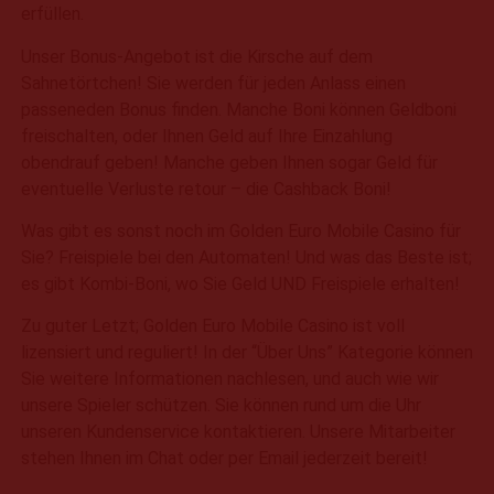
erfüllen.
Unser Bonus-Angebot ist die Kirsche auf dem
Sahnetörtchen! Sie werden für jeden Anlass einen
passeneden Bonus finden. Manche Boni können Geldboni
freischalten, oder Ihnen Geld auf Ihre Einzahlung
obendrauf geben! Manche geben Ihnen sogar Geld für
eventuelle Verluste retour – die Cashback Boni!
Was gibt es sonst noch im Golden Euro Mobile Casino für
Sie? Freispiele bei den Automaten! Und was das Beste ist;
es gibt Kombi-Boni, wo Sie Geld UND Freispiele erhalten!
Zu guter Letzt; Golden Euro Mobile Casino ist voll
lizensiert und reguliert! In der “Über Uns” Kategorie können
Sie weitere Informationen nachlesen, und auch wie wir
unsere Spieler schützen. Sie können rund um die Uhr
unseren Kundenservice kontaktieren. Unsere Mitarbeiter
stehen Ihnen im Chat oder per Email jederzeit bereit!